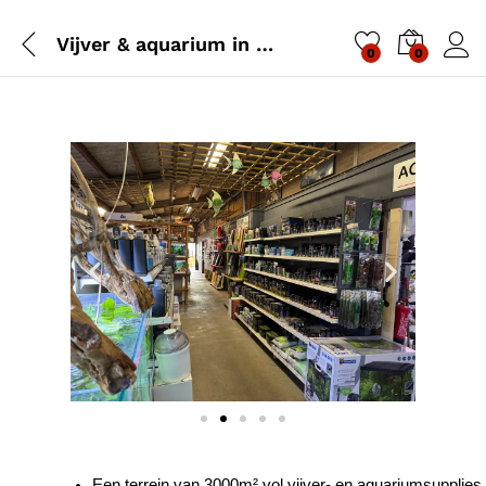
Vijver & aquarium in Utrecht
0
0
Een terrein van 3000m² vol vijver- en aquariumsupplies