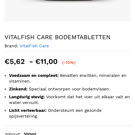
VITALFISH CARE BODEMTABLETTEN
Brand:
VitalFish Care
Prijsklasse:
€
5,62
-
€
11,00
(-10%)
€5,62
tot
Voedzaam en compleet:
Bevatten eiwitten, mineralen en
vitaminen.
€11,00
Zinkend:
Speciaal ontworpen voor bodemvissen.
Langdurig stevig:
Voorkomt dat het voer uit elkaar valt en
water vervuilt.
Licht verteerbaar:
Ondersteunt een gezonde
spijsvertering.
Inhoud:
100ml