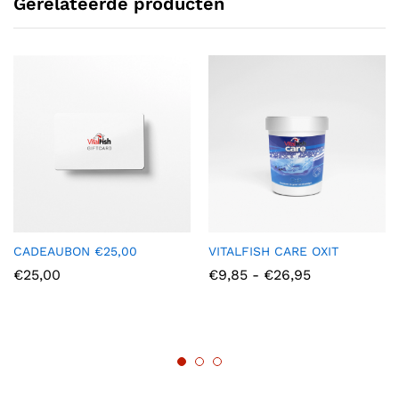
Gerelateerde producten
CADEAUBON €25,00
VITALFISH CARE OXIT
Prijsklasse:
€
25,00
€
9,85
-
€
26,95
€9,85
tot
€26,95