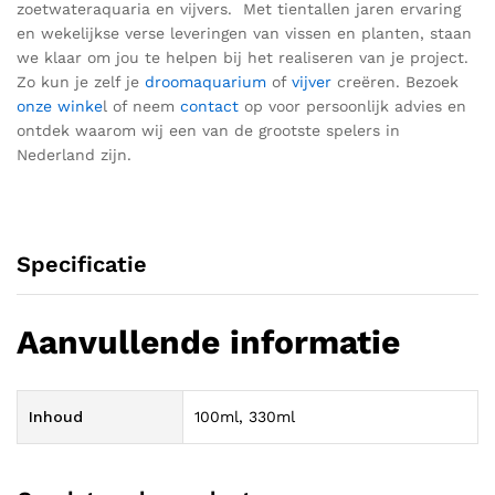
zoetwateraquaria en vijvers.
Met tientallen jaren ervaring
en wekelijkse verse leveringen van vissen en planten, staan
we klaar om jou te helpen bij het realiseren van je
project
.
Z
o kun je zelf je
droomaquarium
of
vijver
creëren.
Bezoek
onze winke
l of neem
contact
op voor
persoonlijk advies en
ontdek waarom wij een van de grootste spelers in
Nederland zij
n.
Specificatie
Aanvullende informatie
Inhoud
100ml, 330ml