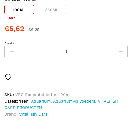
100ML
330ML
Clear
€
5,62
€
6,25
Aantal
VITALFISH
CARE
BODEMTABLETTEN
quantity
SKU:
VFC Bodemtabletten 100ml
Categorieën:
Aquarium
,
Aquariumvis voeders
,
VITALFISH
CARE PRODUCTEN
Brand:
VitalFish Care