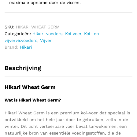
maximale opname door de vissen.
SKU:
HIKARI WHEAT GERM
Categorieën:
Hikari voeders
,
Koi voer
,
Koi- en
vijvervisvoeders
,
Vijver
Brand:
Hikari
Beschrijving
Hikari Wheat Germ
Wat is Hikari Wheat Germ?
Hikari Wheat Germ is een premium koi-voer dat speciaal is
ontwikkeld om het hele jaar door te gebruiken, zelfs in de
winter. Dit licht verteerbare voer bevat tarwekiemen, een
natuurlijke bron van essentiële voedingsstoffen, die de