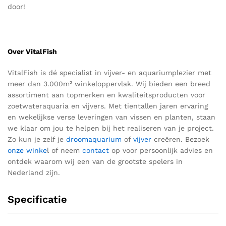
door!
Over VitalFish
VitalFish
is dé specialist in vijver- en aquariumplezier met
meer dan 3.000m² winkeloppervlak. Wij bieden een breed
assortiment aan topmerken en kwaliteitsproducten voor
zoetwateraquaria en vijvers.
Met tientallen jaren ervaring
en wekelijkse verse leveringen van vissen en planten, staan
we klaar om jou te helpen bij het realiseren van je
project
.
Z
o kun je zelf je
droomaquarium
of
vijver
creëren.
Bezoek
onze winke
l of neem
contact
op voor
persoonlijk advies en
ontdek waarom wij een van de grootste spelers in
Nederland zij
n.
Specificatie