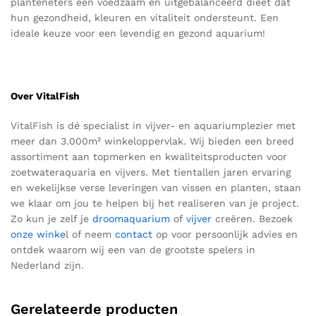
planteneters een voedzaam en uitgebalanceerd dieet dat
hun gezondheid, kleuren en vitaliteit ondersteunt. Een
ideale keuze voor een levendig en gezond aquarium!
Over VitalFish
VitalFish
is dé specialist in vijver- en aquariumplezier met
meer dan 3.000m² winkeloppervlak. Wij bieden een breed
assortiment aan topmerken en kwaliteitsproducten voor
zoetwateraquaria en vijvers.
Met tientallen jaren ervaring
en wekelijkse verse leveringen van vissen en planten, staan
we klaar om jou te helpen bij het realiseren van je
project
.
Z
o kun je zelf je
droomaquarium
of
vijver
creëren.
Bezoek
onze winke
l of neem
contact
op voor
persoonlijk advies en
ontdek waarom wij een van de grootste spelers in
Nederland zij
n.
Gerelateerde producten