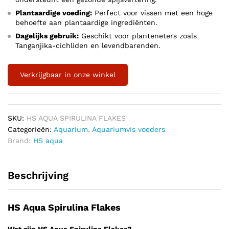
Plantaardige voeding:
Perfect voor vissen met een hoge
behoefte aan plantaardige ingrediënten.
Dagelijks gebruik:
Geschikt voor planteneters zoals
Tanganjika-cichliden en levendbarenden.
Verkrijgbaar in onze winkel
SKU:
HS AQUA SPIRULINA FLAKES
Categorieën:
Aquarium
,
Aquariumvis voeders
Brand:
HS aqua
Beschrijving
HS Aqua Spirulina Flakes
Wat zijn HS Aqua Spirulina Flakes?