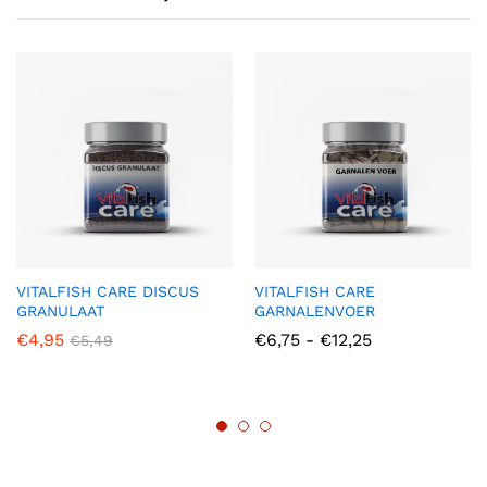
VITALFISH CARE DISCUS
VITALFISH CARE
GRANULAAT
GARNALENVOER
Prijsklasse:
€
4,95
€
6,75
-
€
12,25
€
5,49
€6,75
tot
€12,25