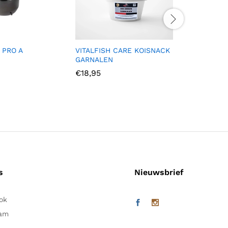
 PRO A
VITALFISH CARE KOISNACK
HIKARI 
GARNALEN
FLOATIN
€
18,95
s
Nieuwsbrief
ok
ram