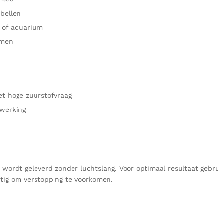
tbellen
r of aquarium
emen
et hoge zuurstofvraag
werking
 wordt geleverd zonder luchtslang. Voor optimaal resultaat gebr
atig om verstopping te voorkomen.