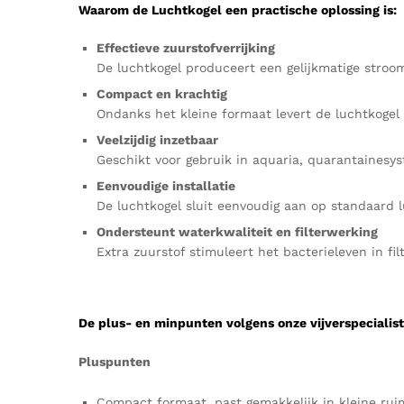
Waarom
de Luchtkogel een practische oplossing is:
Effectieve zuurstofverrijking
De luchtkogel produceert een gelijkmatige stroom
Compact en krachtig
Ondanks het kleine formaat levert de luchtkogel 
Veelzijdig inzetbaar
Geschikt voor gebruik in aquaria, quarantainesyst
Eenvoudige installatie
De luchtkogel sluit eenvoudig aan op standaard lu
Ondersteunt waterkwaliteit en filterwerking
Extra zuurstof stimuleert het bacterieleven in fi
De plus- en minpunten volgens onze vijverspecialist
Pluspunten
Compact formaat, past gemakkelijk in kleine rui