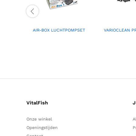
AIR-BOX LUCHTPOMPSET
VARIOCLEAN P
VitalFish
J
Onze winkel
A
Openingstijden
P