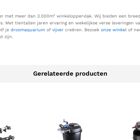
ezier met meer dan 3.000m² winkeloppervlak. Wij bieden een bre
rs.
Met tientallen jaren ervaring en wekelijkse verse leveringen v
elf je
droomaquarium
of
vijver
creëren.
Bezoek
onze winke
l of n
d zij
n.
Gerelateerde producten