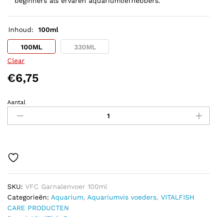
beginners als ervaren aquariumliefhebbers.
Inhoud:
100ml
100ML
330ML
Clear
€
6,75
Aantal
VITALFISH
CARE
GARNALENVOER
quantity
SKU:
VFC Garnalenvoer 100ml
Categorieën:
Aquarium
,
Aquariumvis voeders
,
VITALFISH
CARE PRODUCTEN