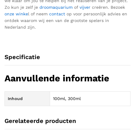
we klaar om jou te helpen bij het realiseren van je
project
.
Z
o kun je zelf je
droomaquarium
of
vijver
creëren.
Bezoek
onze winke
l of neem
contact
op voor
persoonlijk advies en
ontdek waarom wij een van de grootste spelers in
Nederland zij
n.
Specificatie
Aanvullende informatie
Inhoud
100ml, 300ml
Gerelateerde producten