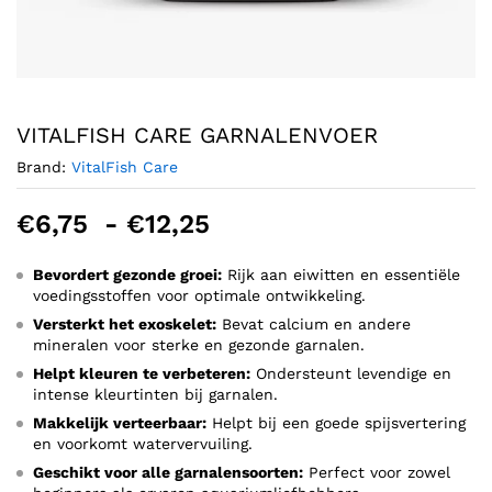
VITALFISH CARE GARNALENVOER
Brand:
VitalFish Care
Prijsklasse:
€
6,75
-
€
12,25
€6,75
tot
Bevordert gezonde groei:
Rijk aan eiwitten en essentiële
voedingsstoffen voor optimale ontwikkeling.
€12,25
Versterkt het exoskelet:
Bevat calcium en andere
mineralen voor sterke en gezonde garnalen.
Helpt kleuren te verbeteren:
Ondersteunt levendige en
intense kleurtinten bij garnalen.
Makkelijk verteerbaar:
Helpt bij een goede spijsvertering
en voorkomt watervervuiling.
Geschikt voor alle garnalensoorten:
Perfect voor zowel