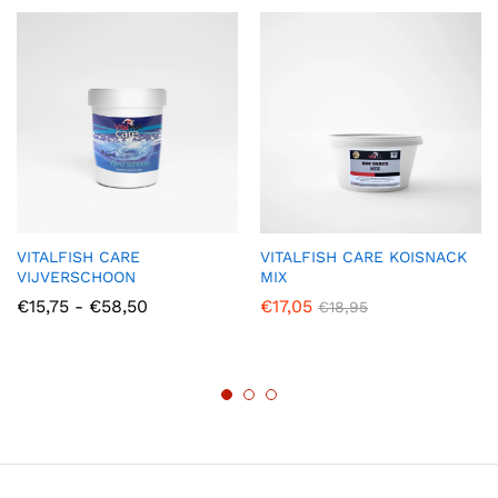
VITALFISH CARE
VITALFISH CARE KOISNACK
VIJVERSCHOON
MIX
Prijsklasse:
€
15,75
-
€
58,50
€
17,05
€
18,95
€15,75
tot
€58,50