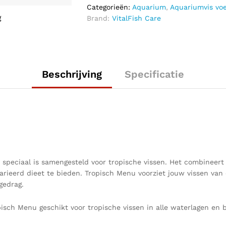
quantity
Categorieën:
Aquarium
,
Aquariumvis vo
g
Brand:
VitalFish Care
Beschrijving
Specificatie
t speciaal is samengesteld voor tropische vissen. Het combineer
ieerd dieet te bieden. Tropisch Menu voorziet jouw vissen van e
gedrag.
isch Menu geschikt voor tropische vissen in alle waterlagen en b