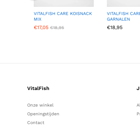
VITALFISH CARE KOISNACK
VITALFISH CAR
MIX
GARNALEN
€
17,05
€
18,95
€
18,95
VitalFish
J
Onze winkel
A
Openingstijden
P
Contact