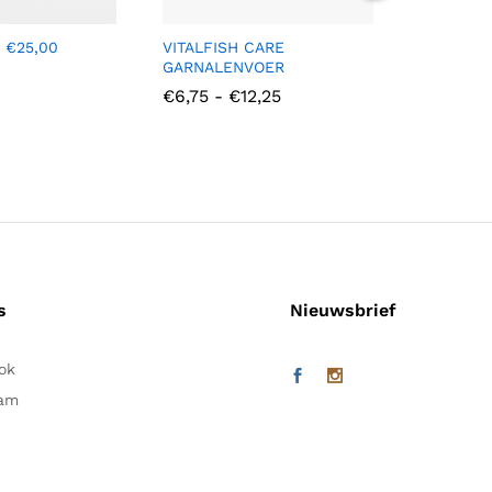
 €25,00
VITALFISH CARE
VITALFIS
GARNALENVOER
BACTERI
Prijsklasse:
€
6,75
-
€
12,25
€
13,45
-
€6,75
tot
€12,25
s
Nieuwsbrief
ok
ram