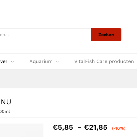
Zoeken
jver
Aquarium
VitalFish Care producten
ENU
100ml
Prijskl
€
5,85
-
€
21,85
(-10%)
€5,85