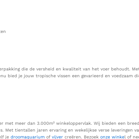
ten
rpakking die de versheid en kwaliteit van het voer behoudt. Met
nu bied je jouw tropische vissen een gevarieerd en voedzaam di
ezier met meer dan 3.000m² winkeloppervlak. Wij bieden een bre
rs.
Met tientallen jaren ervaring en wekelijkse verse leveringen v
elf je
droomaquarium
of
vijver
creëren.
Bezoek
onze winke
l of n