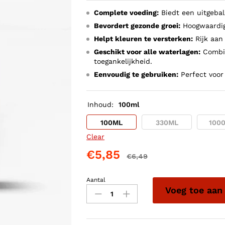
tot
Complete voeding:
Biedt een uitgebal
€21,85
Bevordert gezonde groei:
Hoogwaardig
Helpt kleuren te versterken:
Rijk aan
Geschikt voor alle waterlagen:
Combin
toegankelijkheid.
Eenvoudig te gebruiken:
Perfect voor
Inhoud:
100ml
100ML
330ML
100
Clear
€
5,85
€
6,49
Aantal
VITALFISH
Voeg toe aan
CARE
TROPISCH
MENU