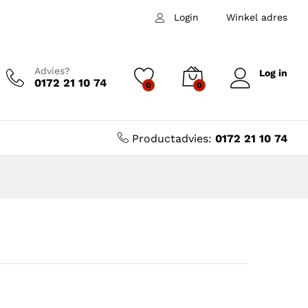
Login
Winkel adres
Advies?
Log in
0172 21 10 74
0
0
Productadvies:
0172 21 10 74
asse: