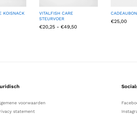
E KOISNACK
VITALFISH CARE
CADEAUBON
STEURVOER
€
25,00
Prijsklasse:
€
20,25
-
€
49,50
€20,25
tot
€49,50
uridisch
Social
lgemene voorwaarden
Facebo
rivacy statement
Instag