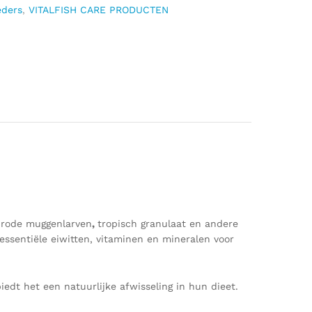
eders
,
VITALFISH CARE PRODUCTEN
t rode muggenlarven
,
tropisch granulaat en andere
ssentiële eiwitten, vitaminen en mineralen voor
iedt het een natuurlijke afwisseling in hun dieet.