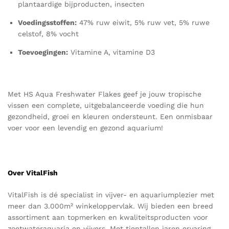
plantaardige bijproducten, insecten
Voedingsstoffen:
47% ruw eiwit, 5% ruw vet, 5% ruwe
celstof, 8% vocht
Toevoegingen:
Vitamine A, vitamine D3
Met HS Aqua Freshwater Flakes geef je jouw tropische
vissen een complete, uitgebalanceerde voeding die hun
gezondheid, groei en kleuren ondersteunt. Een onmisbaar
voer voor een levendig en gezond aquarium!
Over VitalFish
VitalFish
is dé specialist in vijver- en aquariumplezier met
meer dan 3.000m² winkeloppervlak. Wij bieden een breed
assortiment aan topmerken en kwaliteitsproducten voor
zoetwateraquaria en vijvers.
Met tientallen jaren ervaring