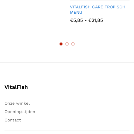
VITALFISH CARE TROPISCH
MENU
Prijsklasse:
€
5,85
-
€
21,85
€5,85
tot
€21,85
VitalFish
Onze winkel
Openingstijden
Contact