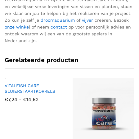
en wekelijkse verse leveringen van vissen en planten, staan
we klaar om jou te helpen bij het realiseren van je
project
.
Z
o kun je zelf je
droomaquarium
of
vijver
creëren.
Bezoek
onze winke
l of neem
contact
op voor
persoonlijk advies en
ontdek waarom wij een van de grootste spelers in
Nederland zij
n.
Gerelateerde producten
VITALFISH CARE
SLUIERSTAARTKORRELS
Prijsklasse:
€
7,24
-
€
14,62
€7,24
tot
€14,62