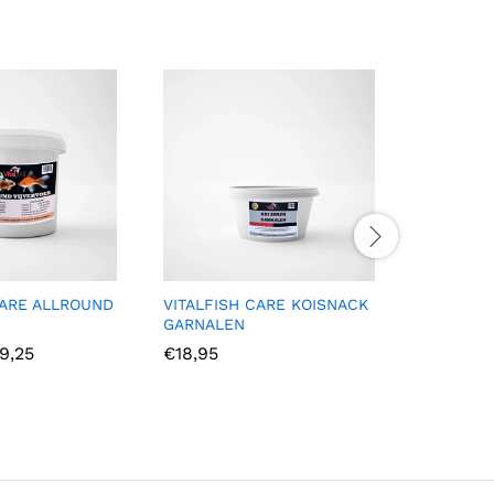
CARE ALLROUND
VITALFISH CARE KOISNACK
VARIOCL
GARNALEN
Prijsklasse:
9,25
€
18,95
€11,69
tot
€29,25