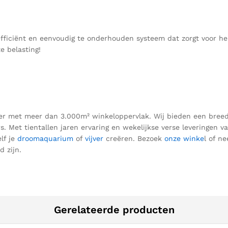
efficiënt en eenvoudig te onderhouden systeem dat zorgt voor hel
e belasting!
ezier met meer dan 3.000m² winkeloppervlak. Wij bieden een bre
rs.
Met tientallen jaren ervaring en wekelijkse verse leveringen v
lf je
droomaquarium
of
vijver
creëren.
Bezoek
onze winke
l of n
 zijn.
Gerelateerde producten