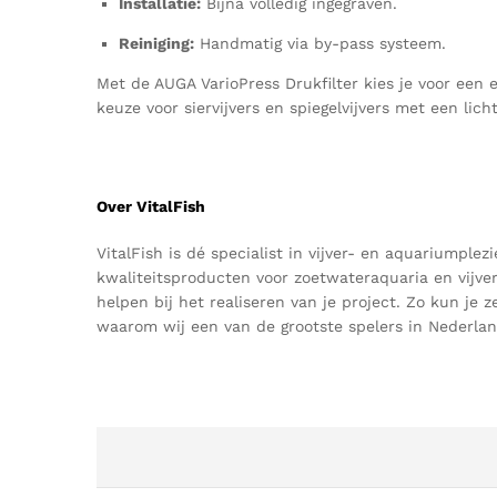
Installatie:
Bijna volledig ingegraven.
Reiniging:
Handmatig via by-pass systeem.
Met de AUGA VarioPress Drukfilter kies je voor een 
keuze voor siervijvers en spiegelvijvers met een licht
Over VitalFish
VitalFish
is dé specialist in vijver- en aquariumpl
kwaliteitsproducten voor zoetwateraquaria en vijve
helpen bij het realiseren van je project
.
Zo kun je ze
waarom wij een van de grootste spelers in Nederland