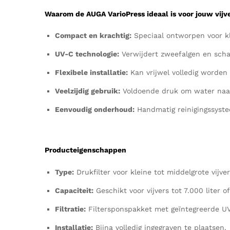
Waarom de AUGA VarioPress
ideaal is voor jouw vijve
Compact en krachtig:
Speciaal ontworpen voor kle
UV-C technologie:
Verwijdert zweefalgen en schad
Flexibele installatie:
Kan vrijwel volledig worden
Veelzijdig gebruik:
Voldoende druk om water naar 
Eenvoudig onderhoud:
Handmatig reinigingssystee
Producteigenschappen
Type:
Drukfilter voor kleine tot middelgrote vijver
Capaciteit:
Geschikt voor vijvers tot 7.000 liter of
Filtratie:
Filtersponspakket met geïntegreerde UV
Installatie:
Bijna volledig ingegraven te plaatsen.