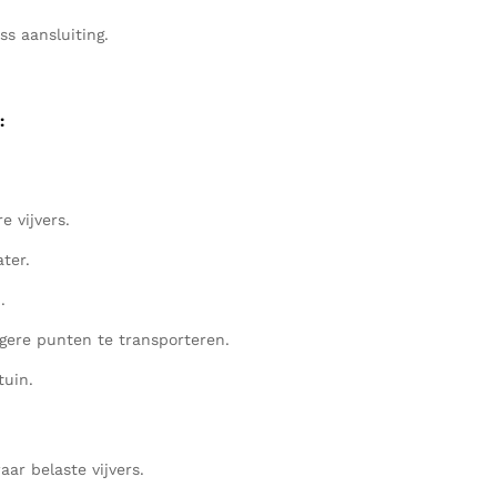
s aansluiting.
:
e vijvers.
ter.
.
gere punten te transporteren.
tuin.
aar belaste vijvers.