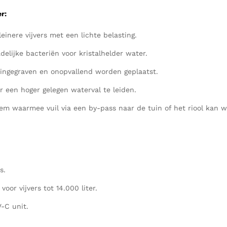
r:
inere vijvers met een lichte belasting.
elijke bacteriën voor kristalhelder water.
 ingegraven en onopvallend worden geplaatst.
een hoger gelegen waterval te leiden.
m waarmee vuil via een by-pass naar de tuin of het riool kan w
s.
 voor vijvers tot 14.000 liter.
-C unit.