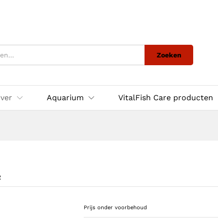
Zoeken
jver
Aquarium
VitalFish Care producten
R
Prijs onder voorbehoud