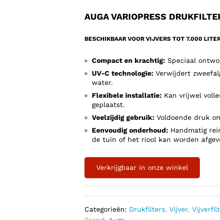
AUGA VARIOPRESS DRUKFILTE
BESCHIKBAAR VOOR VIJVERS TOT 7.000 LITER
Compact en krachtig:
Speciaal ontwor
UV-C technologie:
Verwijdert zweefalg
water.
Flexibele installatie:
Kan vrijwel voll
geplaatst.
Veelzijdig gebruik:
Voldoende druk om 
Eenvoudig onderhoud:
Handmatig rein
de tuin of het riool kan worden afgev
Verkrijgbaar in onze winkel
Categorieën:
Drukfilters
,
Vijver
,
Vijverfil
Brand:
Auga