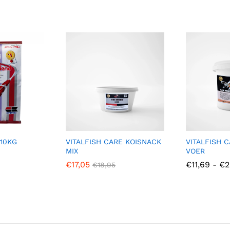
 10KG
VITALFISH CARE KOISNACK
VITALFISH 
MIX
VOER
€
17,05
€
11,69
-
€
2
€
18,95